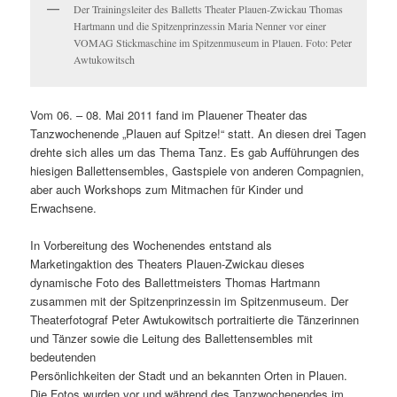
Der Trainingsleiter des Balletts Theater Plauen-Zwickau Thomas
Hartmann und die Spitzenprinzessin Maria Nenner vor einer
VOMAG Stickmaschine im Spitzenmuseum in Plauen. Foto: Peter
Awtukowitsch
Vom 06. – 08. Mai 2011 fand im Plauener Theater das
Tanzwochenende „Plauen auf Spitze!“ statt. An diesen drei Tagen
drehte sich alles um das Thema Tanz. Es gab Aufführungen des
hiesigen Ballettensembles, Gastspiele von anderen Compagnien,
aber auch Workshops zum Mitmachen für Kinder und
Erwachsene.
In Vorbereitung des Wochenendes entstand als
Marketingaktion des Theaters Plauen-Zwickau dieses
dynamische Foto des Ballettmeisters Thomas Hartmann
zusammen mit der Spitzenprinzessin im Spitzenmuseum. Der
Theaterfotograf Peter Awtukowitsch portraitierte die Tänzerinnen
und Tänzer sowie die Leitung des Ballettensembles mit
bedeutenden
Persönlichkeiten der Stadt und an bekannten Orten in Plauen.
Die Fotos wurden vor und während des Tanzwochenendes im