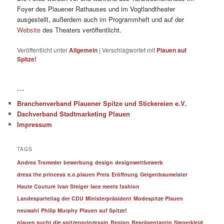
Foyer des Plauener Rathauses und im Vogtlandtheater
ausgestellt, außerdem auch im Programmheft und auf der
Website
des Theaters veröffentlicht.
Veröffentlicht unter
Allgemein
|
Verschlagwortet mit
Plauen auf
Spitze!
***
Branchenverband Plauener Spitze und Stickereien e.V.
Dachverband Stadtmarketing Plauen
Impressum
TAGS
Andres Trommler
bewerbung
design
designwettbewerb
dress the princess
e.o.plauen Preis
Eröffnung
Geigenbaumeister
Haute Couture
Ivan Steiger
lace meets fashion
Landesparteitag der CDU
Ministerpräsident
Modespitze Plauen
neuwahl
Philip Murphy
Plauen auf Spitze!
plauen sucht die spitzenprinzessin
Region
Repräsentantin
Siegerkleid