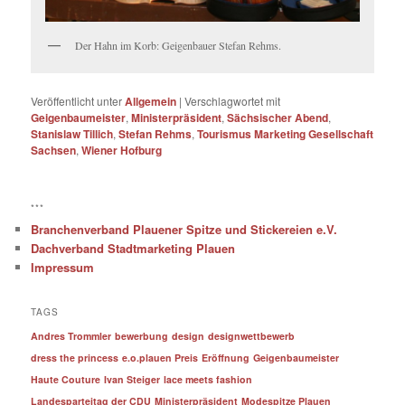
Der Hahn im Korb: Geigenbauer Stefan Rehms.
Veröffentlicht unter
Allgemein
|
Verschlagwortet mit
Geigenbaumeister
,
Ministerpräsident
,
Sächsischer Abend
,
Stanislaw Tillich
,
Stefan Rehms
,
Tourismus Marketing Gesellschaft
Sachsen
,
Wiener Hofburg
***
Branchenverband Plauener Spitze und Stickereien e.V.
Dachverband Stadtmarketing Plauen
Impressum
TAGS
Andres Trommler
bewerbung
design
designwettbewerb
dress the princess
e.o.plauen Preis
Eröffnung
Geigenbaumeister
Haute Couture
Ivan Steiger
lace meets fashion
Landesparteitag der CDU
Ministerpräsident
Modespitze Plauen