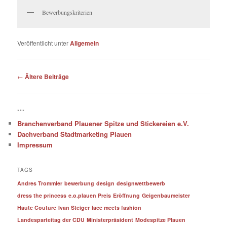
Bewerbungskriterien
Veröffentlicht unter
Allgemein
Beitragsnavigation
←
Ältere Beiträge
***
Branchenverband Plauener Spitze und Stickereien e.V.
Dachverband Stadtmarketing Plauen
Impressum
TAGS
Andres Trommler
bewerbung
design
designwettbewerb
dress the princess
e.o.plauen Preis
Eröffnung
Geigenbaumeister
Haute Couture
Ivan Steiger
lace meets fashion
Landesparteitag der CDU
Ministerpräsident
Modespitze Plauen