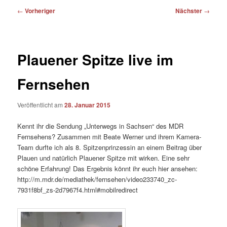
Beitragsnavigation
←
Vorheriger
Nächster
→
Plauener Spitze live im
Fernsehen
Veröffentlicht am
28. Januar 2015
Kennt ihr die Sendung „Unterwegs in Sachsen“ des MDR
Fernsehens? Zusammen mit Beate Werner und ihrem Kamera-
Team durfte ich als 8. Spitzenprinzessin an einem Beitrag über
Plauen und natürlich Plauener Spitze mit wirken. Eine sehr
schöne Erfahrung! Das Ergebnis könnt ihr euch hier ansehen:
http://m.mdr.de/mediathek/fernsehen/video233740_zc-
7931f8bf_zs-2d7967f4.html#mobilredirect