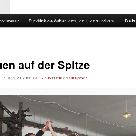
nprinzessin
Rückblick die Wahlen 2021, 2017, 2013 und 2010
Buchu
uen auf der Spitze
t
26. März 2012
am
1200 × 896
in
Plauen auf Spitze!