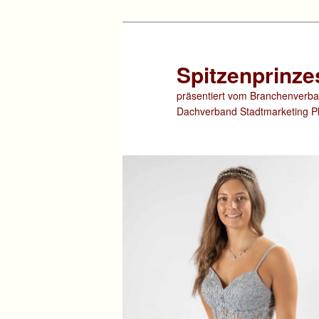
Zum
primären
Inhalt
Spitzenprinze
springen
präsentiert vom Branchenverba
Dachverband Stadtmarketing Pl